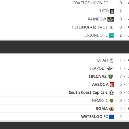
0
-
COAST REUNION FC
2
-
3KTR
0
-
RAINBOW
0
-
ΠΕΤΕΙΝΟΙ ΑΙΔΗΨΟΥ
2
-
ORIUNDO FC
1
-
ΟΠΑΠ
1
-
ΙΚΑΡΟΣ
7
-
ΩΡΙΩΝΑΣ
5
-
ΑΛΣΟΣ Α
6
-
South Coast Capitals
3
-
ΝΕΜΕΣΙΣ
4
-
ROMA
2
-
WATERLOO FC