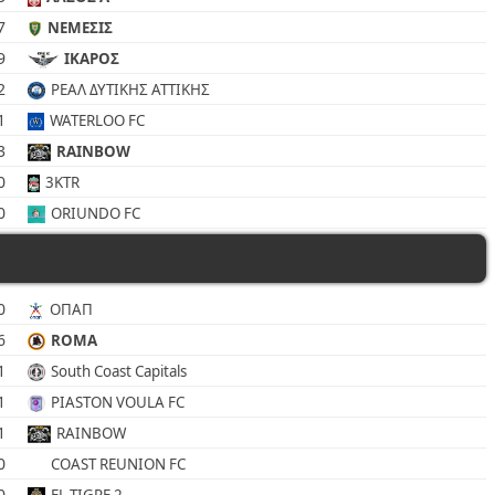
7
ΝΕΜΕΣΙΣ
9
ΙΚΑΡΟΣ
2
ΡΕΑΛ ΔΥΤΙΚΗΣ ΑΤΤΙΚΗΣ
1
WATERLOO FC
3
RAINBOW
0
3KTR
0
ORIUNDO FC
0
ΟΠΑΠ
6
ROMA
1
South Coast Capitals
1
PIASTON VOULA FC
1
RAINBOW
0
COAST REUNION FC
0