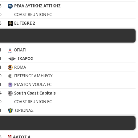
3
ΡΕΑΛ ΔΥΤΙΚΗΣ ΑΤΤΙΚΗΣ
0
COAST REUNION FC
3
EL TIGRE 2
1
ΟΠΑΠ
1
ΙΚΑΡΟΣ
1
ROMA
0
ΠΕΤΕΙΝΟΙ ΑΙΔΗΨΟΥ
1
PIASTON VOULA FC
4
South Coast Capitals
0
COAST REUNION FC
1
ΩΡΙΩΝΑΣ
3
ΑΛΣΟΣ Α