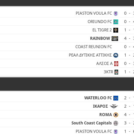
0
-
PIASTON VOULA FC
0
-
ORIUNDO FC
1
-
EL TIGRE 2
4
-
RAINBOW
0
-
COAST REUNION FC
1
-
ΡΕΑΛ ΔΥΤΙΚΗΣ ΑΤΤΙΚΗΣ
0
-
ΑΛΣΟΣ Α
1
-
3KTR
2
-
WATERLOO FC
2
-
ΙΚΑΡΟΣ
4
-
ROMA
3
-
South Coast Capitals
1
-
PIASTON VOULA FC