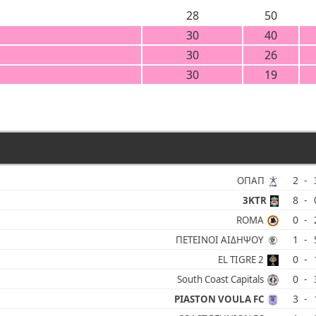
28
50
30
40
30
26
30
19
2
-
ΟΠΑΠ
8
-
3KTR
0
-
ROMA
1
-
ΠΕΤΕΙΝΟΙ ΑΙΔΗΨΟΥ
0
-
EL TIGRE 2
0
-
South Coast Capitals
3
-
PIASTON VOULA FC