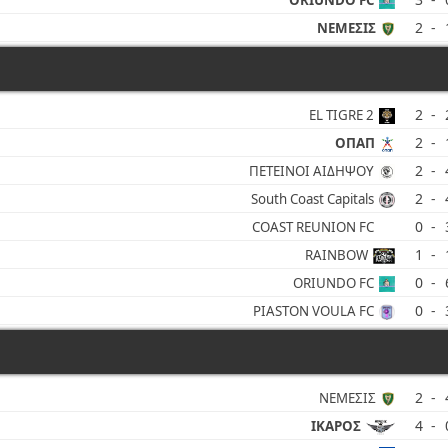
ORIUNDO FC
2
-
ΝΕΜΕΣΙΣ
2
-
EL TIGRE 2
2
-
ΟΠΑΠ
2
-
ΠΕΤΕΙΝΟΙ ΑΙΔΗΨΟΥ
2
-
South Coast Capitals
0
-
COAST REUNION FC
1
-
RAINBOW
0
-
ORIUNDO FC
0
-
PIASTON VOULA FC
2
-
ΝΕΜΕΣΙΣ
4
-
ΙΚΑΡΟΣ