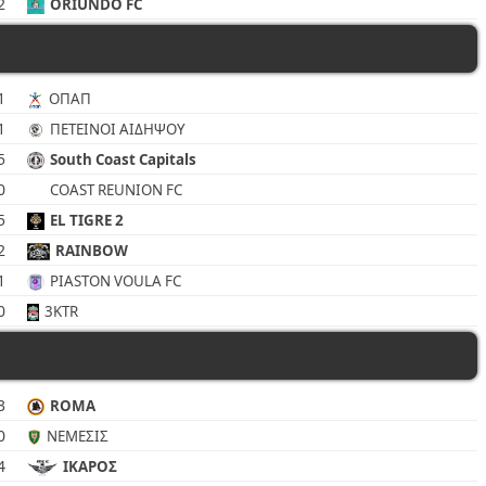
2
ORIUNDO FC
1
ΟΠΑΠ
1
ΠΕΤΕΙΝΟΙ ΑΙΔΗΨΟΥ
5
South Coast Capitals
0
COAST REUNION FC
5
EL TIGRE 2
2
RAINBOW
1
PIASTON VOULA FC
0
3KTR
3
ROMA
0
ΝΕΜΕΣΙΣ
4
ΙΚΑΡΟΣ