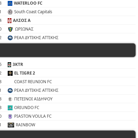
8
WATERLOO FC
1
South Coast Capitals
4
ΑΛΣΟΣ Α
0
ΩΡΙΩΝΑΣ
2
ΡΕΑΛ ΔΥΤΙΚΗΣ ΑΤΤΙΚΗΣ
6
3KTR
2
EL TIGRE 2
3
COAST REUNION FC
1
ΡΕΑΛ ΔΥΤΙΚΗΣ ΑΤΤΙΚΗΣ
3
ΠΕΤΕΙΝΟΙ ΑΙΔΗΨΟΥ
3
ORIUNDO FC
0
PIASTON VOULA FC
1
RAINBOW