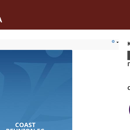
Α
C
COAST