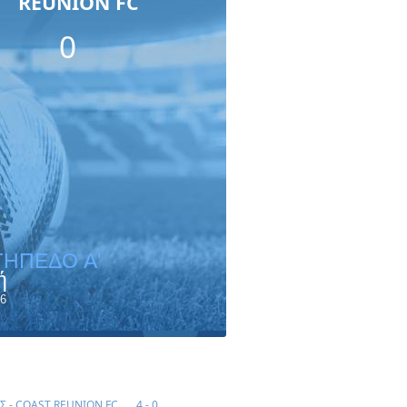
REUNION FC
0
ΓΗΠΕΔΟ A'
ή
6
Σ - COAST REUNION FC
4 - 0