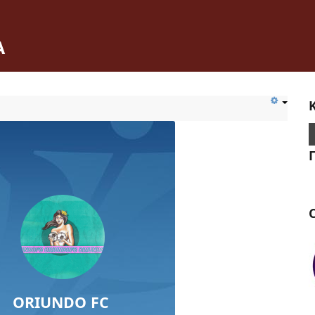
Α
C
ORIUNDO FC