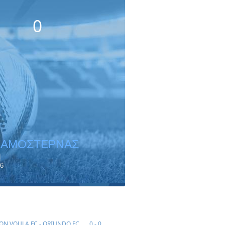
0
ΧΑΜΟΣΤΕΡΝΑΣ
ή
6
ON VOULA FC - ORIUNDO FC
0 - 0