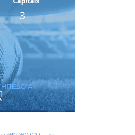
Capitals
3
ΓΗΠΕΔΟ A'
ή
6
2 - South Coast Capitals
5 - 0