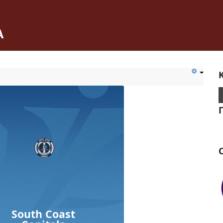
Α
C
South Coast