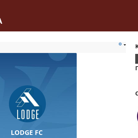
Α
C
LODGE FC