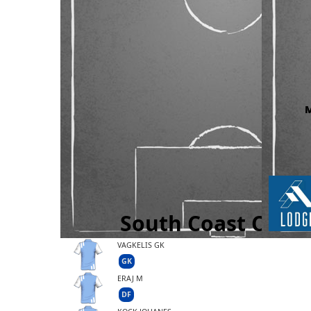
VAGKELIS GK
GK
ERAJ M
DF