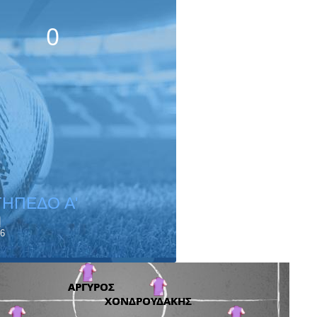
0
ΓΗΠΕΔΟ A'
ή
6