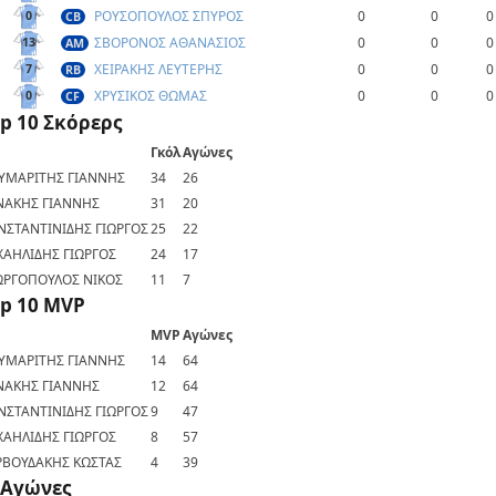
ΡΟΥΣΟΠΟΥΛΟΣ ΣΠΥΡΟΣ
0
0
0
0
CB
ΣΒΟΡΟΝΟΣ ΑΘΑΝΑΣΙΟΣ
0
0
0
13
AM
ΧΕΙΡΑΚΗΣ ΛΕΥΤΕΡΗΣ
0
0
0
7
RB
ΧΡΥΣΙΚΟΣ ΘΩΜΑΣ
0
0
0
0
CF
p 10 Σκόρερς
Γκόλ
Αγώνες
ΥΜΑΡΙΤΗΣ ΓΙΑΝΝΗΣ
34
26
ΝΑΚΗΣ ΓΙΑΝΝΗΣ
31
20
ΝΣΤΑΝΤΙΝΙΔΗΣ ΓΙΩΡΓΟΣ
25
22
ΧΑΗΛΙΔΗΣ ΓΙΩΡΓΟΣ
24
17
ΩΡΓΟΠΟΥΛΟΣ ΝΙΚΟΣ
11
7
p 10 MVP
MVP
Αγώνες
ΥΜΑΡΙΤΗΣ ΓΙΑΝΝΗΣ
14
64
ΝΑΚΗΣ ΓΙΑΝΝΗΣ
12
64
ΝΣΤΑΝΤΙΝΙΔΗΣ ΓΙΩΡΓΟΣ
9
47
ΧΑΗΛΙΔΗΣ ΓΙΩΡΓΟΣ
8
57
ΡΒΟΥΔΑΚΗΣ ΚΩΣΤΑΣ
4
39
Αγώνες