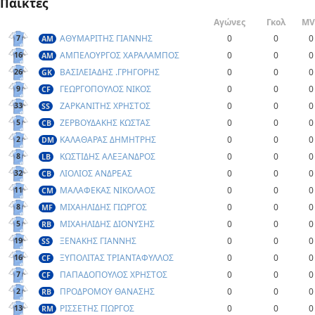
Παίκτες
Αγώνες
Γκολ
MV
ΑΘΥΜΑΡΙΤΗΣ ΓΙΑΝΝΗΣ
0
0
0
7
AM
ΑΜΠΕΛΟΥΡΓΟΣ ΧΑΡΑΛΑΜΠΟΣ
0
0
0
16
AM
ΒΑΣΙΛΕΙΑΔΗΣ .ΓΡΗΓΟΡΗΣ
0
0
0
26
GK
ΓΕΩΡΓΟΠΟΥΛΟΣ ΝΙΚΟΣ
0
0
0
9
CF
ΖΑΡΚΑΝΙΤΗΣ ΧΡΗΣΤΟΣ
0
0
0
33
SS
ΖΕΡΒΟΥΔΑΚΗΣ ΚΩΣΤΑΣ
0
0
0
5
CB
ΚΑΛΑΘΑΡΑΣ ΔΗΜΗΤΡΗΣ
0
0
0
2
DM
ΚΩΣΤΙΔΗΣ ΑΛΕΞΑΝΔΡΟΣ
0
0
0
8
LB
ΛΙΟΛΙΟΣ ΑΝΔΡΕΑΣ
0
0
0
32
CB
ΜΑΛΑΦΕΚΑΣ ΝΙΚΟΛΑΟΣ
0
0
0
11
CM
ΜΙΧΑΗΛΙΔΗΣ ΓΙΩΡΓΟΣ
0
0
0
8
MF
ΜΙΧΑΗΛΙΔΗΣ ΔΙΟΝΥΣΗΣ
0
0
0
5
RB
ΞΕΝΑΚΗΣ ΓΙΑΝΝΗΣ
0
0
0
19
SS
ΞΥΠΟΛΙΤΑΣ ΤΡΙΑΝΤΑΦΥΛΛΟΣ
0
0
0
16
CF
ΠΑΠΑΔΟΠΟΥΛΟΣ ΧΡΗΣΤΟΣ
0
0
0
7
CF
ΠΡΟΔΡΟΜΟΥ ΘΑΝΑΣΗΣ
0
0
0
2
RB
ΡΙΣΣΕΤΗΣ ΓΙΩΡΓΟΣ
0
0
0
13
RM