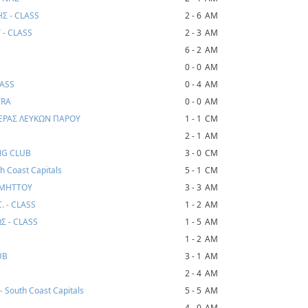
Σ - CLASS
2 - 6
AM
- CLASS
2 - 3
AM
6 - 2
AM
S
0 - 0
AM
LASS
0 - 4
AM
TRA
0 - 0
AM
ΤΕΡΑΣ ΛΕΥΚΩΝ ΠΑΡΟΥ
1 - 1
CM
2 - 1
AM
NG CLUB
3 - 0
CM
 Coast Capitals
5 - 1
CM
ΥΜΗΤΤΟΥ
3 - 3
AM
. - CLASS
1 - 2
AM
Σ - CLASS
1 - 5
AM
1 - 2
AM
UB
3 - 1
AM
2 - 4
AM
South Coast Capitals
5 - 5
AM
4 - 0
AM