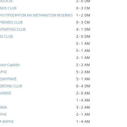
DALUCIA
2 - 0
DM
ENDS CLUB
0 - 3
CM
ΚΤΥΟ ΠΡΟΣΦΥΓΩΝ ΚΑΙ ΜΕΤΑΝΑΣΤΩΝ RESERVES
1 - 2
DM
FRIENDS CLUB
0 - 3
CM
- SPORTING CLUB
4 - 1
DM
NG CLUB
2 - 0
DM
5 - 1
AM
5 - 1
AM
2 - 1
AM
ast Capitals
2 - 2
AM
ΑΡΗΣ
5 - 2
AM
Ν.ΣΜΥΡΝΗΣ
5 - 1
AM
PORTING CLUB
0 - 4
DM
ΛΗΝΙΟΣ
2 - 0
AM
1 - 4
AM
ΩΝΙΑ
3 - 2
AM
ΑΡΗΣ
2 - 1
AM
ΞΑ ΒΑΡΗΣ
1 - 4
AM