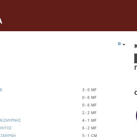
Α
UB
3 - 0
MF
C
0 - 6
MF
0 - 6
MF
S
2 - 2
MF
Α Ν.ΣΜΥΡΝΗΣ
4 - 1
MF
ΟΜΗΤΟΣ
6 - 2
MF
Α ΣΜΥΡΝΗ
5 - 1
CM