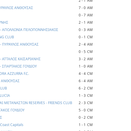
2 - 1
AM
ΠΥΡΑΥΛΟΣ ΑΝΘΟΥΣΑΣ
7 - 0
AM
0 - 7
AM
ΡΝΗΣ
2 - 1
AM
 - ΑΠΟΛΛΩΝΙΑ ΠΕΛΟΠΟΝΝΗΣΙΑΚΟΣ
0 - 3
AM
ING CLUB
0 - 1
CM
- ΠΥΡΑΥΛΟΣ ΑΝΘΟΥΣΑΣ
2 - 4
AM
0 - 5
CM
- ΑΤΤΑΛΟΣ ΚΑΙΣΑΡΙΑΝΗΣ
3 - 2
AM
- ΣΠΑΡΤΑΚΟΣ ΓΟΥΔΙΟΥ
1 - 0
AM
DRA AZZURRA F.C.
4 - 4
CM
Σ ΑΝΘΟΥΣΑΣ
6 - 4
AM
CLUB
6 - 2
CM
ALUCIA
1 - 3
CM
ΑΙ ΜΕΤΑΝΑΣΤΩΝ RESERVES - FRIENDS CLUB
2 - 3
CM
ΤΑΚΟΣ ΓΟΥΔΙΟΥ
5 - 0
CM
ΟΣ
0 - 2
CM
Coast Capitals
1 - 1
CM