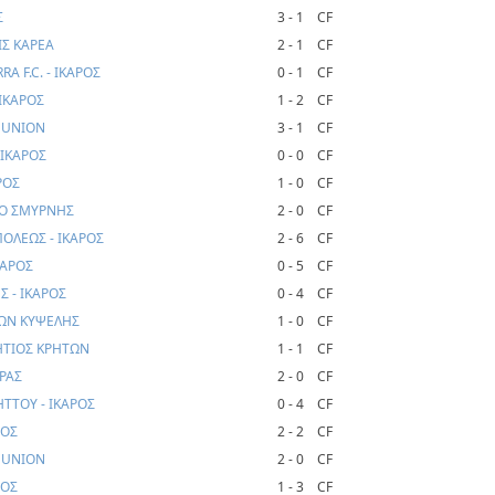
Σ
3 - 1
CF
ΙΣ ΚΑΡΕΑ
2 - 1
CF
A F.C. - ΙΚΑΡΟΣ
0 - 1
CF
 ΙΚΑΡΟΣ
1 - 2
CF
H UNION
3 - 1
CF
 ΙΚΑΡΟΣ
0 - 0
CF
ΑΡΟΣ
1 - 0
CF
ΜΟ ΣΜΥΡΝΗΣ
2 - 0
CF
ΟΛΕΩΣ - ΙΚΑΡΟΣ
2 - 6
CF
ΚΑΡΟΣ
0 - 5
CF
 - ΙΚΑΡΟΣ
0 - 4
CF
ΛΩΝ ΚΥΨΕΛΗΣ
1 - 0
CF
ΗΤΙΟΣ ΚΡΗΤΩΝ
1 - 1
CF
ΡΑΣ
2 - 0
CF
ΤΤΟΥ - ΙΚΑΡΟΣ
0 - 4
CF
ΣΟΣ
2 - 2
CF
H UNION
2 - 0
CF
ΡΟΣ
1 - 3
CF