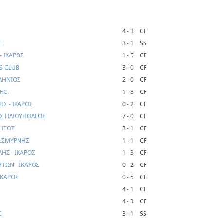
4 - 3
CF
Σ
3 - 1
SS
- ΙΚΑΡΟΣ
1 - 5
CF
DS CLUB
3 - 0
CF
ΛΛΗΝΙΟΣ
2 - 0
CF
F.C.
1 - 8
CF
Σ - ΙΚΑΡΟΣ
0 - 2
CF
ΑΣ ΗΛΙΟΥΠΟΛΕΩΣ
7 - 0
CF
ΜΗΤΟΣ
3 - 1
CF
Ν.ΣΜΥΡΝΗΣ
1 - 1
CF
ΗΣ - ΙΚΑΡΟΣ
1 - 3
CF
ΤΩΝ - ΙΚΑΡΟΣ
0 - 2
CF
ΙΚΑΡΟΣ
0 - 5
CF
4 - 1
CF
4 - 3
CF
Σ
3 - 1
SS