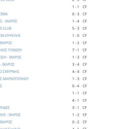
1 - 1
CF
ΩΝΙΑ
0 - 3
CF
 - ΙΚΑΡΟΣ
1 - 4
CF
DS CLUB
5 - 3
CF
ΛΩΝ ΚΥΨΕΛΗΣ
1 - 0
CF
 ΙΚΑΡΟΣ
1 - 2
CF
ΑΚΟΣ ΓΟΥΔΙΟΥ
7 - 1
CF
ΣΗ - ΙΚΑΡΟΣ
1 - 3
CF
- ΙΚΑΡΟΣ
3 - 4
CF
ΜΟ ΣΜΥΡΝΗΣ
4 - 4
CF
ΡΑΣ ΜΑΡΚΟΠΟΥΛΟΥ
1 - 3
CF
ΟΣ
0 - 4
CF
1 - 1
CF
4 - 1
CF
ΠΗΔΕΣ
3 - 1
CF
ΗΣ - ΙΚΑΡΟΣ
1 - 2
CF
 ΙΚΑΡΟΣ
0 - 2
CF