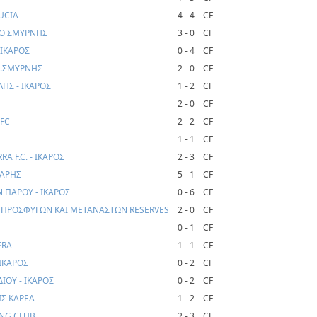
UCIA
4 - 4
CF
ΜΟ ΣΜΥΡΝΗΣ
3 - 0
CF
 ΙΚΑΡΟΣ
0 - 4
CF
Ν.ΣΜΥΡΝΗΣ
2 - 0
CF
ΗΣ - ΙΚΑΡΟΣ
1 - 2
CF
2 - 0
CF
 FC
2 - 2
CF
1 - 1
CF
A F.C. - ΙΚΑΡΟΣ
2 - 3
CF
ΒΑΡΗΣ
5 - 1
CF
 ΠΑΡΟΥ - ΙΚΑΡΟΣ
0 - 6
CF
ΥΟ ΠΡΟΣΦΥΓΩΝ ΚΑΙ ΜΕΤΑΝΑΣΤΩΝ RESERVES
2 - 0
CF
0 - 1
CF
ERA
1 - 1
CF
 ΙΚΑΡΟΣ
0 - 2
CF
ΙΟΥ - ΙΚΑΡΟΣ
0 - 2
CF
ΙΣ ΚΑΡΕΑ
1 - 2
CF
ING CLUB
2 - 3
CF