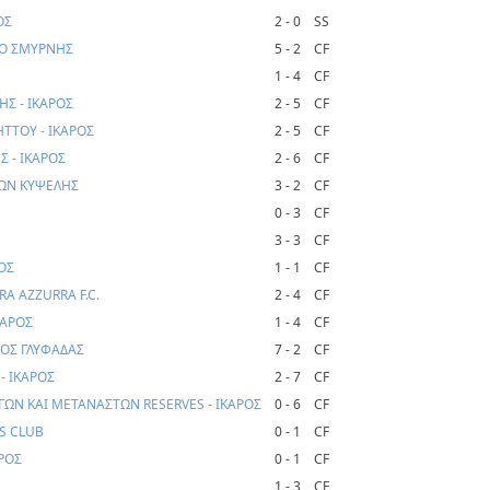
ΟΣ
2 - 0
SS
ΜΟ ΣΜΥΡΝΗΣ
5 - 2
CF
1 - 4
CF
Σ - ΙΚΑΡΟΣ
2 - 5
CF
ΤΤΟΥ - ΙΚΑΡΟΣ
2 - 5
CF
 - ΙΚΑΡΟΣ
2 - 6
CF
ΛΩΝ ΚΥΨΕΛΗΣ
3 - 2
CF
0 - 3
CF
3 - 3
CF
ΟΣ
1 - 1
CF
RA AZZURRA F.C.
2 - 4
CF
ΚΑΡΟΣ
1 - 4
CF
ΝΟΣ ΓΛΥΦΑΔΑΣ
7 - 2
CF
- ΙΚΑΡΟΣ
2 - 7
CF
ΓΩΝ ΚΑΙ ΜΕΤΑΝΑΣΤΩΝ RESERVES - ΙΚΑΡΟΣ
0 - 6
CF
DS CLUB
0 - 1
CF
ΡΟΣ
0 - 1
CF
1 - 3
CF