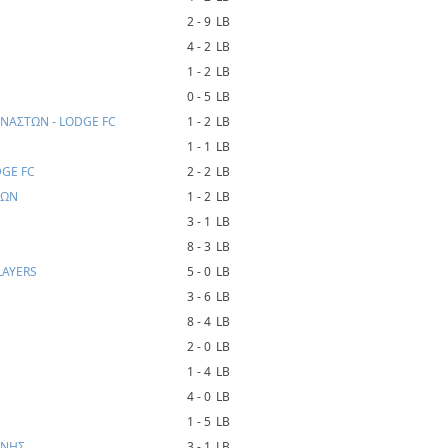
2 - 9
LB
4 - 2
LB
1 - 2
LB
0 - 5
LB
ΝΑΣΤΩΝ - LODGE FC
1 - 2
LB
1 - 1
LB
DGE FC
2 - 2
LB
ΙΩΝ
1 - 2
LB
3 - 1
LB
8 - 3
LB
LAYERS
5 - 0
LB
3 - 6
LB
8 - 4
LB
2 - 0
LB
1 - 4
LB
4 - 0
LB
1 - 5
LB
ΑΝΗΣ
3 - 1
LB