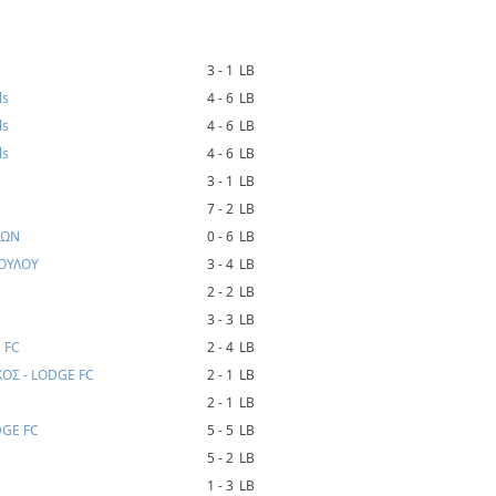
3 - 1
LB
ls
4 - 6
LB
ls
4 - 6
LB
ls
4 - 6
LB
3 - 1
LB
7 - 2
LB
ΙΩΝ
0 - 6
LB
ΠΟΥΛΟΥ
3 - 4
LB
2 - 2
LB
3 - 3
LB
 FC
2 - 4
LB
Σ - LODGE FC
2 - 1
LB
2 - 1
LB
DGE FC
5 - 5
LB
5 - 2
LB
1 - 3
LB