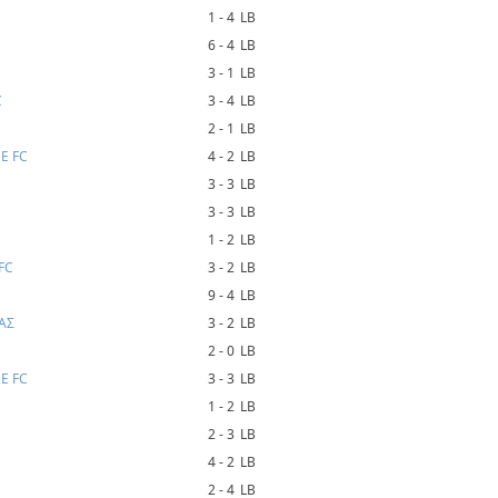
1 - 4
LB
6 - 4
LB
3 - 1
LB
C
3 - 4
LB
2 - 1
LB
E FC
4 - 2
LB
3 - 3
LB
3 - 3
LB
1 - 2
LB
FC
3 - 2
LB
9 - 4
LB
ΑΣ
3 - 2
LB
2 - 0
LB
E FC
3 - 3
LB
1 - 2
LB
2 - 3
LB
4 - 2
LB
2 - 4
LB