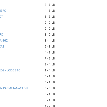
7 - 3
LB
E FC
4 - 5
LB
ΟΥ
1 - 5
LB
2 - 9
LB
2 - 2
LB
FC
3 - 9
LB
ΙΑΝΗΣ
3 - 4
LB
ΣΑΣ
2 - 3
LB
4 - 1
LB
7 - 2
LB
3 - 4
LB
Σ - LODGE FC
1 - 4
LB
5 - 1
LB
6 - 1
LB
ΩΝ ΚΑΙ ΜΕΤΑΝΑΣΤΩΝ
5 - 3
LB
0 - 1
LB
0 - 1
LB
4 - 2
LB