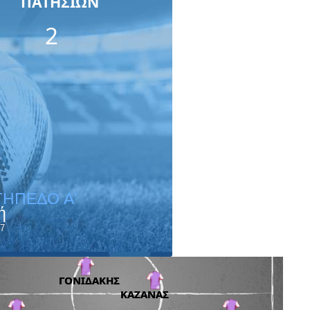
ΠΑΤΗΣΙΩΝ
2
ΓΗΠΕΔΟ A'
ή
7