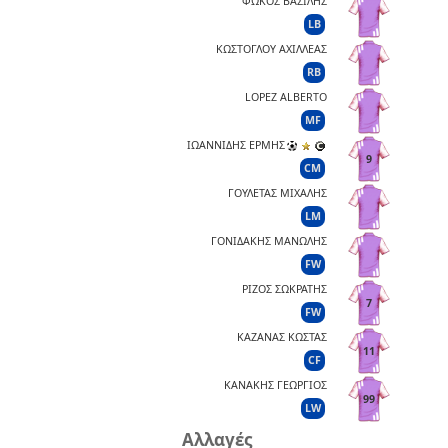
ΦΩΚΟΣ ΒΑΣΙΛΗΣ
LB
ΚΩΣΤΟΓΛΟΥ ΑΧΙΛΛΕΑΣ
RB
LOPEZ ALBERTO
MF
ΙΩΑΝΝΙΔΗΣ ΕΡΜΗΣ
9
CM
ΓΟΥΛΕΤΑΣ ΜΙΧΑΛΗΣ
LM
ΓΟΝΙΔΑΚΗΣ ΜΑΝΩΛΗΣ
FW
ΡΙΖΟΣ ΣΩΚΡΑΤΗΣ
7
FW
ΚΑΖΑΝΑΣ ΚΩΣΤΑΣ
11
CF
ΚΑΝΑΚΗΣ ΓΕΩΡΓΙΟΣ
99
LW
Αλλαγές