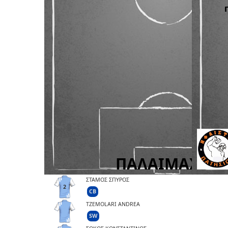
ΣΤΑΜΟΣ ΣΠΥΡΟΣ
2
CB
TZEMOLARI ANDREA
SW