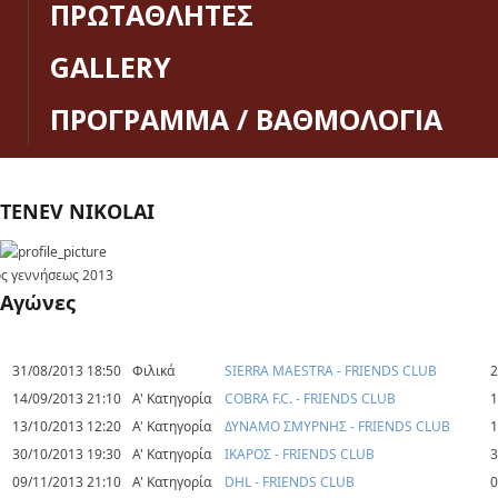
ΠΡΩΤΑΘΛΗΤΕΣ
GALLERY
ΠΡΟΓΡΑΜΜΑ / ΒΑΘΜΟΛΟΓΙΑ
TENEV NIKOLAI
ς γεννήσεως
2013
Αγώνες
31/08/2013 18:50
Φιλικά
SIERRA MAESTRA - FRIENDS CLUB
2
14/09/2013 21:10
Α' Κατηγορία
COBRA F.C. - FRIENDS CLUB
1
13/10/2013 12:20
Α' Κατηγορία
ΔΥΝΑΜΟ ΣΜΥΡΝΗΣ - FRIENDS CLUB
1
30/10/2013 19:30
Α' Κατηγορία
ΙΚΑΡΟΣ - FRIENDS CLUB
3
09/11/2013 21:10
Α' Κατηγορία
DHL - FRIENDS CLUB
0