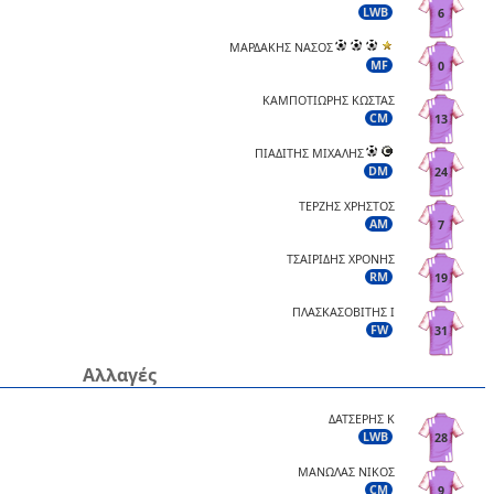
LWB
6
ΜΑΡΔΑΚΗΣ ΝΑΣΟΣ
MF
0
ΚΑΜΠΟΤΙΩΡΗΣ ΚΩΣΤΑΣ
CM
13
ΠΙΑΔΙΤΗΣ ΜΙΧΑΛΗΣ
DM
24
ΤΕΡΖΗΣ ΧΡΗΣΤΟΣ
AM
7
ΤΣΑΙΡΙΔΗΣ ΧΡΟΝΗΣ
RM
19
ΠΛΑΣΚΑΣΟΒΙΤΗΣ Ι
FW
31
Αλλαγές
ΔΑΤΣΕΡΗΣ Κ
LWB
28
ΜΑΝΩΛΑΣ ΝΙΚΟΣ
CM
9