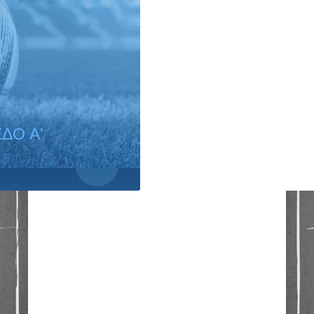
ΔΟ A'