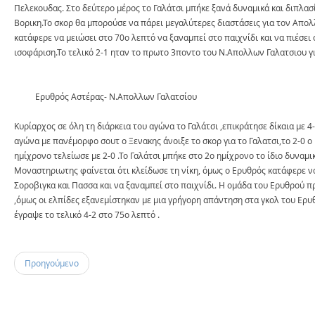
Πελεκουδας. Στο δεύτερο μέρος το Γαλάτσι μπήκε ξανά δυναμικά και διπλασ
Βορικη.Το σκορ θα μπορούσε να πάρει μεγαλύτερες διαστάσεις για τον Απο
κατάφερε να μειώσει στο 70ο λεπτό να ξαναμπεί στο παιχνίδι και να πιέσει 
ισοφάριση.Το τελικό 2-1 ηταν το πρωτο 3ποντο του Ν.Απολλων Γαλατσιου γι
Ερυθρός Αστέρας- Ν.Απολλων Γαλατσίου
Κυρίαρχος σε όλη τη διάρκεια του αγώνα το Γαλάτσι ,επικράτησε δίκαια με 4
αγώνα με πανέμορφο σουτ ο Ξενακης άνοιξε το σκορ για το Γαλατσι,το 2-0 ο
ημίχρονο τελείωσε με 2-0 .Το Γαλάτσι μπήκε στο 2ο ημίχρονο το ίδιο δυναμι
Μοναστηριωτης φαίνεται ότι κλείδωσε τη νίκη, όμως ο Ερυθρός κατάφερε να
Σοροβιγκα και Πασσα και να ξαναμπεί στο παιχνίδι. Η ομάδα του Ερυθρού 
,όμως οι ελπίδες εξανεμίστηκαν με μια γρήγορη απάντηση στα γκολ του Ερ
έγραψε το τελικό 4-2 στο 75ο λεπτό .
Προηγούμενο