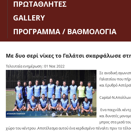
ΠΡΩΤΑΘΛΗΤΕΣ
GALLERY
ΠΡΟΓΡΑΜΜΑ / ΒΑΘΜΟΛΟΓΙΑ
Με
δυο
σερί
νίκες
το
Γαλάτσι
σκαρφάλωσε
στ
Τελευταία ενημέρωση : 01 Νοε 2022
Σε ανοδική αγωνισ
Γαλατσίου που πήρε
και Ερυθρό Αστέρα
Capital-N.Απολλων
Ενα παιχνίδι κέντ
και δυνατές μονομα
μπρος στα μισά του
χώρο του κέντρου .Αποτέλεσμα αυτού ένα κερδισμένο πέναλτι πριν το τέλο