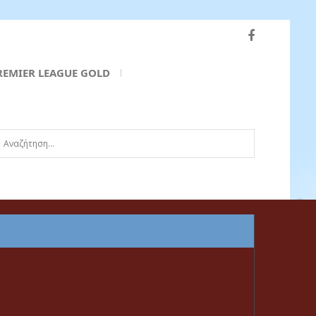
REMIER LEAGUE GOLD
ναζήτηση...