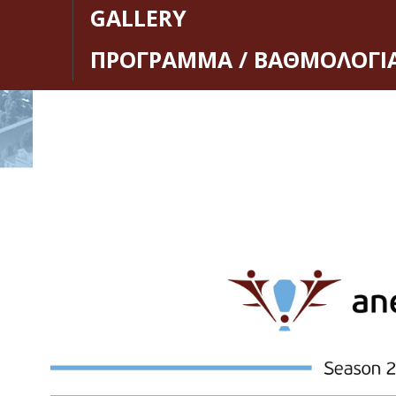
GALLERY
ΠΡΟΓΡΑΜΜΑ / ΒΑΘΜΟΛΟΓΙ