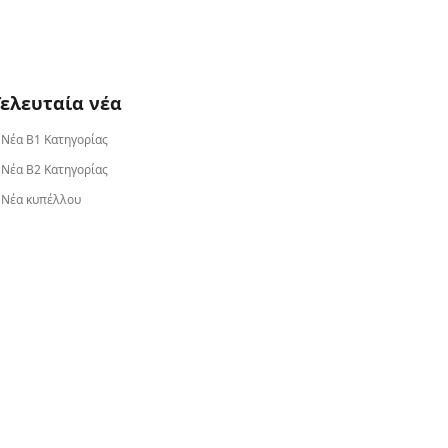
Τελευταία
νέα
Νέα Β1 Κατηγορίας
Νέα Β2 Κατηγορίας
Νέα κυπέλλου