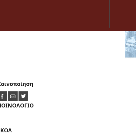
Κοινοποίηση
ΠΟΙΝΟΛΟΓΙΟ
ΓΚΟΛ