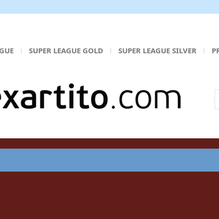
AGUE
SUPER LEAGUE GOLD
SUPER LEAGUE SILVER
P
Α