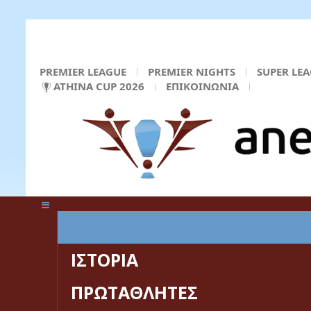
PREMIER LEAGUE
PREMIER NIGHTS
SUPER LE
ATHINA CUP 2026
ΕΠΙΚΟΙΝΩΝΙΑ
ΚΕΝΤΡΙΚΗ ΣΕΛΙΔΑ
ΙΣΤΟΡΙΑ
ΠΡΩΤΑΘΛΗΤΕΣ