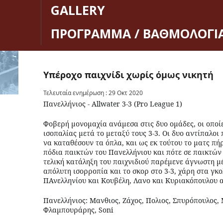
GALLERY
ΠΡΟΓΡΑΜΜΑ / ΒΑΘΜΟΛΟΓΙ
Υπέροχο
παιχνίδι
χωρίς
όμως
νικητή
Τελευταία ενημέρωση : 29 Οκτ 2020
Πανελλήνιος - Allwater 3-3 (Pro League 1)
Φοβερή μονομαχία ανάμεσα στις δυο ομάδες, οι οποί
ισοπαλίας μετά το μεταξύ τους 3-3. Οι δυο αντίπαλοι
να καταθέσουν τα όπλα, και ως εκ τούτου το ματς πή
πόδια παικτών του Πανελλήνιου και πότε σε παικτών τ
τελική κατάληξη του παιχνιδιού παρέμενε άγνωστη μέ
απόλυτη ισορροπία και το σκορ στο 3-3, χάρη στα γ
ΠΑνελληνίου και Κουβέλη, Λανο και Κυριακόπουλου α
Πανελλήνιος: Μανθιος, Ζάχος, Πολιος, Σπυρόπουλος,
Φλαμπουράρης, Soni