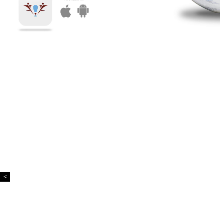
Κυπελλούχος ο
Απόλλωνας
<
Rainbow FC: Μία
παρέα από το