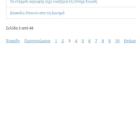
Το ντέρμπι κορυφής είχε νικήτρια τη Umoja Ένωση
Δύσκολο 3ποντο απο τη Δυναμό
Σελίδα 3 από 48
Έναρξη
Προηγούμενο
1
2
3
4
5
6
7
8
9
10
Επόμε