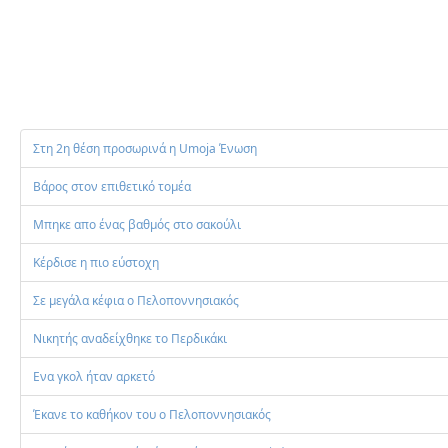
και ένα γκολ.
Τελευταία ενημέρω
Στη 2η θέση προσωρινά η Umoja Ένωση
Βάρος στον επιθετικό τομέα
Μπηκε απο ένας βαθμός στο σακούλι
Κέρδισε η πιο εύστοχη
Σε μεγάλα κέφια ο Πελοποννησιακός
Νικητής αναδείχθηκε το Περδικάκι
Ενα γκολ ήταν αρκετό
Έκανε το καθήκον του ο Πελοποννησιακός