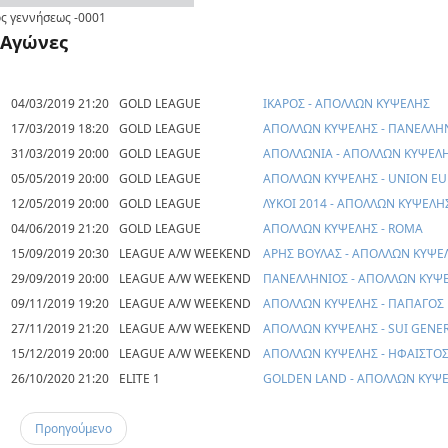
ς γεννήσεως
-0001
Αγώνες
04/03/2019 21:20
GOLD LEAGUE
ΙΚΑΡΟΣ - ΑΠΟΛΛΩΝ ΚΥΨΕΛΗΣ
17/03/2019 18:20
GOLD LEAGUE
ΑΠΟΛΛΩΝ ΚΥΨΕΛΗΣ - ΠΑΝΕΛΛΗ
31/03/2019 20:00
GOLD LEAGUE
ΑΠΟΛΛΩΝΙΑ - ΑΠΟΛΛΩΝ ΚΥΨΕΛ
05/05/2019 20:00
GOLD LEAGUE
ΑΠΟΛΛΩΝ ΚΥΨΕΛΗΣ - UNION E
12/05/2019 20:00
GOLD LEAGUE
ΛΥΚΟΙ 2014 - ΑΠΟΛΛΩΝ ΚΥΨΕΛΗ
04/06/2019 21:20
GOLD LEAGUE
ΑΠΟΛΛΩΝ ΚΥΨΕΛΗΣ - ROMA
15/09/2019 20:30
LEAGUE A/W WEEKEND
ΑΡΗΣ ΒΟΥΛΑΣ - ΑΠΟΛΛΩΝ ΚΥΨΕ
29/09/2019 20:00
LEAGUE A/W WEEKEND
ΠΑΝΕΛΛΗΝΙΟΣ - ΑΠΟΛΛΩΝ ΚΥΨ
09/11/2019 19:20
LEAGUE A/W WEEKEND
ΑΠΟΛΛΩΝ ΚΥΨΕΛΗΣ - ΠΑΠΑΓΟΣ
27/11/2019 21:20
LEAGUE A/W WEEKEND
ΑΠΟΛΛΩΝ ΚΥΨΕΛΗΣ - SUI GENER
15/12/2019 20:00
LEAGUE A/W WEEKEND
ΑΠΟΛΛΩΝ ΚΥΨΕΛΗΣ - ΗΦΑΙΣΤΟ
26/10/2020 21:20
ELITE 1
GOLDEN LAND - ΑΠΟΛΛΩΝ ΚΥΨ
Προηγούμενο