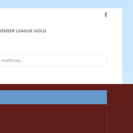
REMIER LEAGUE GOLD
ναζήτηση...