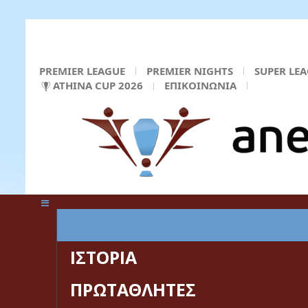
PREMIER LEAGUE
PREMIER NIGHTS
SUPER LE
ATHINA CUP 2026
ΕΠΙΚΟΙΝΩΝΙΑ
ΚΕΝΤΡΙΚΗ ΣΕΛΙΔΑ
ΙΣΤΟΡΙΑ
ΠΡΩΤΑΘΛΗΤΕΣ