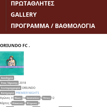
ΠΡΩΤΑΘΛΗΤΕΣ
GALLERY
ΠΡΟΓΡΑΜΜΑ / ΒΑΘΜΟΛΟΓΙΑ
ORIUNDO FC .
.
Ακαδημία
2018
Έτος Ίδρυσης
ORIUNDO
Συντομογραφία
PREMIER NIGHTS
Κατηγορία
Αγώνες
14
5
12
31
Νίκες
Ισοπαλίες
Ήττες
Κάρτες
0
0
0
Κόκκινες
Κίτρινες