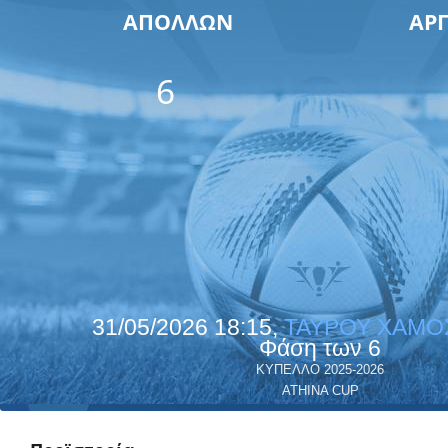
ΑΠΟΛΛΩΝ
ΑΡ
6
31/05/2026 18:15,
ΤΑΥΡΟΥ ΧΑΜΟ
Φάση των 6
ΚΥΠΕΛΛΟ 2025-2026
ATHINA CUP