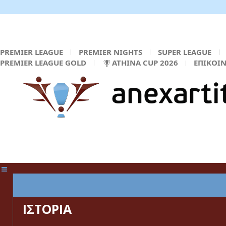
PREMIER LEAGUE
PREMIER NIGHTS
SUPER LEAGUE
PREMIER LEAGUE GOLD
ATHINA CUP 2026
ΕΠΙΚΟΙ
ΚΕΝΤΡΙΚΗ ΣΕΛΙΔΑ
ΙΣΤΟΡΙΑ