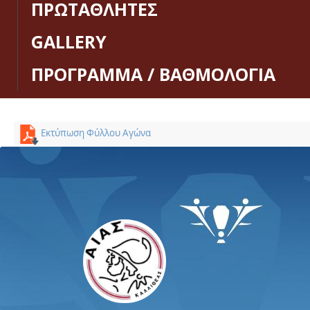
ΠΡΩΤΑΘΛΗΤΕΣ
GALLERY
ΠΡΟΓΡΑΜΜΑ / ΒΑΘΜΟΛΟΓΙΑ
Εκτύπωση Φύλλου Αγώνα