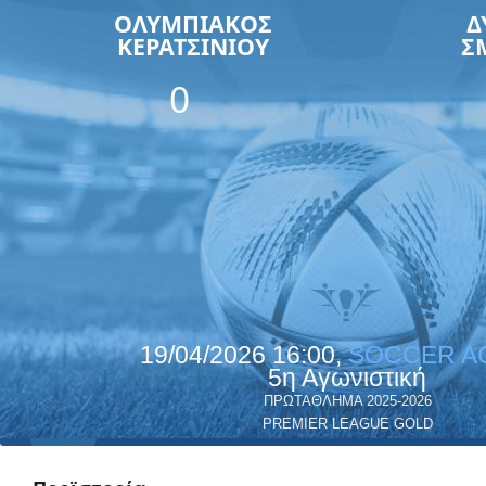
ΟΛΥΜΠΙΑΚΟΣ
Δ
ΚΕΡΑΤΣΙΝΙΟΥ
Σ
0
19/04/2026 16:00,
SOCCER A
5η Αγωνιστική
ΠΡΩΤΑΘΛΗΜΑ 2025-2026
PREMIER LEAGUE GOLD