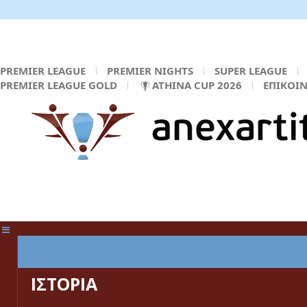
PREMIER LEAGUE
PREMIER NIGHTS
SUPER LEAGUE
PREMIER LEAGUE GOLD
ATHINA CUP 2026
ΕΠΙΚΟΙ
ΚΕΝΤΡΙΚΗ ΣΕΛΙΔΑ
ΙΣΤΟΡΙΑ