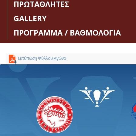
ΠΡΩΤΑΘΛΗΤΕΣ
GALLERY
ΠΡΟΓΡΑΜΜΑ / ΒΑΘΜΟΛΟΓΙΑ
Εκτύπωση Φύλλου Αγώνα