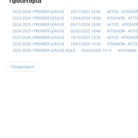
Προϊστορία
2023-2024 / PREMIER LEAGUE
26/11/2023 20:00
ΑΕΤΟΣ - ΑΠΟΛΛΩ
2023-2024 / PREMIER LEAGUE
13/04/2024 18:00
ΑΠΟΛΛΩΝ - ΑΕΤ
2024-2025 / PREMIER LEAGUE
03/11/2024 20:00
ΑΕΤΟΣ - ΑΠΟΛΛΩ
2024-2025 / PREMIER LEAGUE
02/02/2025 18:40
ΑΠΟΛΛΩΝ - ΑΕΤ
2025-2026 / PREMIER LEAGUE
19/10/2025 19:30
ΑΕΤΟΣ - ΑΠΟΛΛΩ
2025-2026 / PREMIER LEAGUE
18/01/2026 19:20
ΑΠΟΛΛΩΝ - ΑΕΤ
2025-2026 / PREMIER LEAGUE GOLD
05/04/2026 18:15
ΑΠΟΛΛΩΝ 
Προηγούμενο