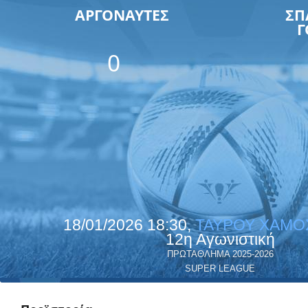
ΑΡΓΟΝΑΥΤΕΣ
ΣΠ
Γ
0
18/01/2026 18:30,
ΤΑΥΡΟΥ ΧΑΜΟ
12η Αγωνιστική
ΠΡΩΤΑΘΛΗΜΑ 2025-2026
SUPER LEAGUE