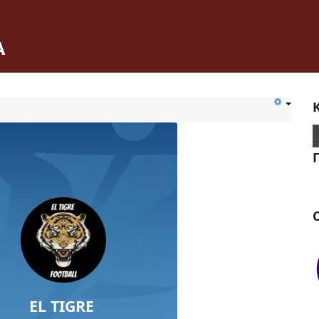
Α
C
EL TIGRE