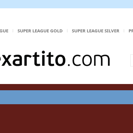
AGUE
SUPER LEAGUE GOLD
SUPER LEAGUE SILVER
P
Α