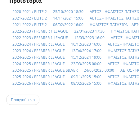
Προϊστορία
2020-2021 / ELITE 2
25/10/2020 18:30
ΑΕΤΟΣ - ΗΦΑΙΣΤΟΣ ΠΑΤΗΣ
2021-2022 / ELITE 2
14/11/2021 15:00
ΑΕΤΟΣ - ΗΦΑΙΣΤΟΣ ΠΑΤΗΣ
2021-2022 / ELITE 2
06/02/2022 16:00
ΗΦΑΙΣΤΟΣ ΠΑΤΗΣΙΩΝ - ΑΕ
2022-2023 / PREMIER 1 LEAGUE
22/01/2023 17:30
ΗΦΑΙΣΤΟΣ ΠΑΤ
2022-2023 / PREMIER 1 LEAGUE
12/03/2023 16:00
ΑΕΤΟΣ - ΗΦΑΙΣ
2023-2024 / PREMIER LEAGUE
10/12/2023 16:00
ΑΕΤΟΣ - ΗΦΑΙΣΤ
2023-2024 / PREMIER LEAGUE
13/04/2024 17:00
ΗΦΑΙΣΤΟΣ ΠΑΤΗΣ
2024-2025 / PREMIER LEAGUE
15/12/2024 19:00
ΗΦΑΙΣΤΟΣ ΠΑΤΗΣ
2024-2025 / PREMIER LEAGUE
23/03/2025 00:00
ΑΕΤΟΣ - ΗΦΑΙΣΤ
2024-2025 / PREMIER LEAGUE SILVER
24/05/2025 00:00
ΑΕΤΟΣ - 
2025-2026 / PREMIER LEAGUE
09/11/2025 15:00
ΑΕΤΟΣ - ΗΦΑΙΣΤ
2025-2026 / PREMIER LEAGUE
08/02/2026 15:00
ΗΦΑΙΣΤΟΣ ΠΑΤΗΣ
Προηγούμενο