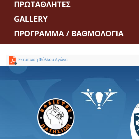
ΠΡΩΤΑΘΛΗΤΕΣ
GALLERY
ΠΡΟΓΡΑΜΜΑ / ΒΑΘΜΟΛΟΓΙΑ
Εκτύπωση Φύλλου Αγώνα