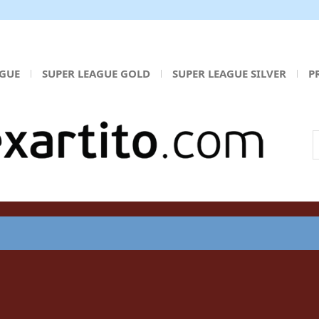
AGUE
SUPER LEAGUE GOLD
SUPER LEAGUE SILVER
P
Α