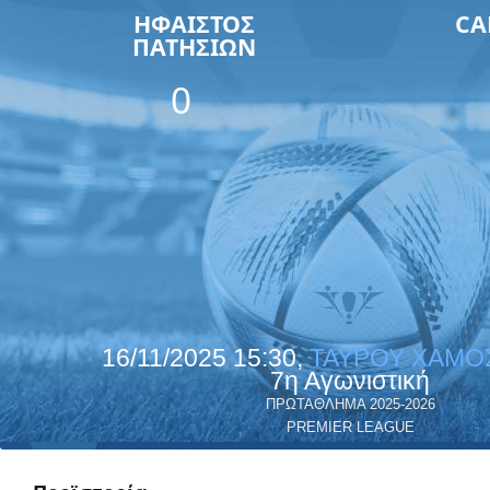
ΗΦΑΙΣΤΟΣ
CA
ΠΑΤΗΣΙΩΝ
0
16/11/2025 15:30,
ΤΑΥΡΟΥ ΧΑΜΟ
7η Αγωνιστική
ΠΡΩΤΑΘΛΗΜΑ 2025-2026
PREMIER LEAGUE