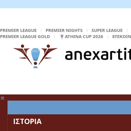
PREMIER LEAGUE
PREMIER NIGHTS
SUPER LEAGUE
PREMIER LEAGUE GOLD
ATHINA CUP 2026
ΕΠΙΚΟΙ
ΚΕΝΤΡΙΚΗ ΣΕΛΙΔΑ
ΙΣΤΟΡΙΑ