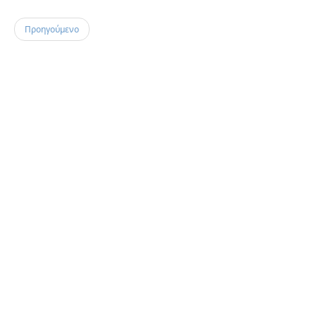
Προηγούμενο