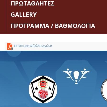
ΠΡΩΤΑΘΛΗΤΕΣ
GALLERY
ΠΡΟΓΡΑΜΜΑ / ΒΑΘΜΟΛΟΓΙΑ
Εκτύπωση Φύλλου Αγώνα