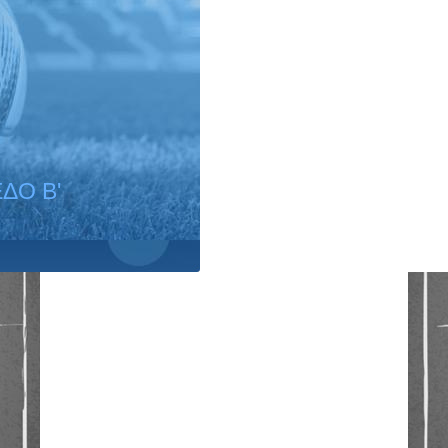
ΔΟ B'