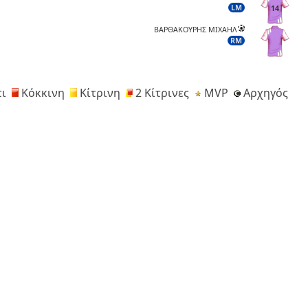
LM
14
ΒΑΡΘΑΚΟΥΡΗΣ ΜΙΧΑΗΛ
RM
ι
Κόκκινη
Κίτρινη
2 Κίτρινες
MVP
Αρχηγός