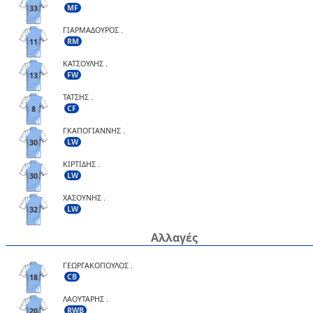
MF
33
ΓΙΑΡΜΑΔΟΥΡΟΣ .
RM
11
ΚΑΤΣΟΥΛΗΣ .
FW
13
ΤΑΤΣΗΣ .
CF
8
ΓΚΑΠΟΓΙΑΝΝΗΣ .
LW
30
ΚΙΡΤΙΔΗΣ .
LW
30
ΧΑΣΟΥΝΗΣ .
LW
32
Αλλαγές
ΓΕΩΡΓΑΚΟΠΟΥΛΟΣ .
CB
18
ΛΑΟΥΤΑΡΗΣ .
RWB
20