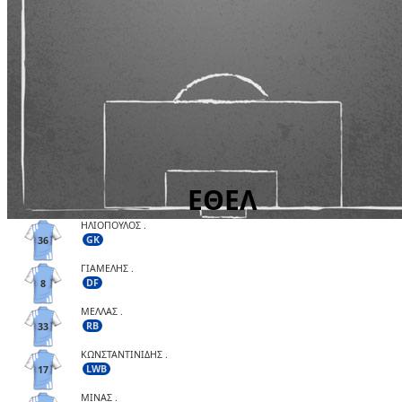
ΗΛΙΟΠΟΥΛΟΣ .
GK
36
ΓΙΑΜΕΛΗΣ .
DF
8
ΜΕΛΛΑΣ .
RB
33
ΚΩΝΣΤΑΝΤΙΝΙΔΗΣ .
LWB
17
ΜΙΝΑΣ .