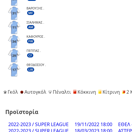
ΒΑΡΟΥΞΗΣ .
MF
31
ΣΙΑΛΗΜΑΣ .
AM
11
ΚΑΦΟΥΡΟΣ .
FW
34
ΠΕΠΠΑΣ .
CF
29
ΘΕΟΔΟΣΙΟΥ .
LW
17
Γκόλ
Αυτογκόλ
Πέναλτι
Κόκκινη
Κίτρινη
2 
Προϊστορία
2022-2023 / SUPER LEAGUE
19/11/2022 18:00
ΕΘΕΛ 
2022-2023 / SUPER LEAGUE
18/03/2023 18:00
ΑΣΤΕΡ